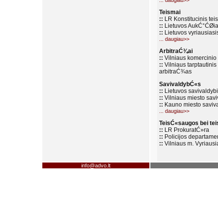
... daugiau>>
Teismai
::
LR Konstitucinis tei
::
Lietuvos AukĆ°ĆØiau
::
Lietuvos vyriausiasi
... daugiau>>
ArbitraĆ¾ai
::
Vilniaus komercinio
::
Vilniaus tarptautinis
arbitraĆ¾as
SavivaldybĆ«s
::
Lietuvos savivaldybi
::
Vilniaus miesto sav
::
Kauno miesto saviv
... daugiau>>
TeisĆ«saugos bei tei
::
LR ProkuratĆ»ra
::
Policijos departame
::
Vilniaus m. Vyriausia
info@advo.lt