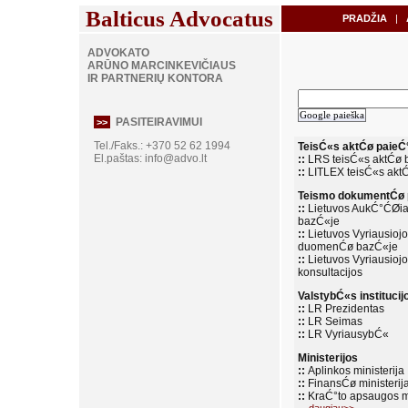
Balticus Advocatus
PRADŽIA
|
A
ADVOKATO
ARŪNO MARCINKEVIČIAUS
IR PARTNERIŲ KONTORA
PASITEIRAVIMUI
>>
Tel./Faks.: +370 52 62 1994
TeisĆ«s aktĆø paieĆ
El.paštas:
info@advo.lt
::
LRS teisĆ«s aktĆø 
::
LITLEX teisĆ«s akt
Teismo dokumentĆø 
::
Lietuvos AukĆ°ĆØia
bazĆ«je
::
Lietuvos Vyriausiojo
duomenĆø bazĆ«je
::
Lietuvos Vyriausiojo
konsultacijos
ValstybĆ«s institucij
::
LR Prezidentas
::
LR Seimas
::
LR VyriausybĆ«
Ministerijos
::
Aplinkos ministerija
::
FinansĆø ministerij
::
KraĆ°to apsaugos mi